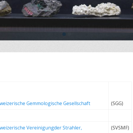
Wertermittlung Ihrer Mineralien
•
•
Ihre Mineralien Schätzen lassen?
Dann rufen Sie mich ungeniert an…
weizerische Gemmologische Gesellschaft
(SGG)
weizerische Vereinigungder Strahler,
(SVSMF)