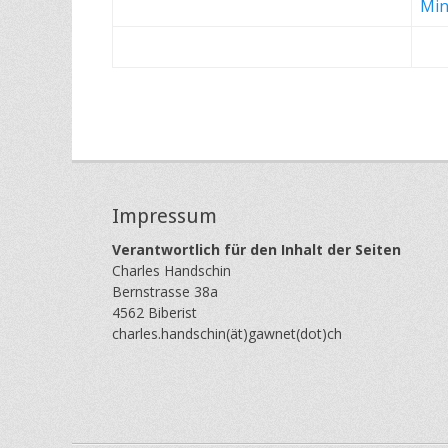
Min
i
a
c
m
h
:
t
n
a
a
m
c
:
h
n
a
a
d
Impressum
c
m
Verantwortlich für den Inhalt der Seiten
h
i
Charles Handschin
a
n
Bernstrasse 38a
d
4562 Biberist
m
charles.handschin(ät)gawnet(dot)ch
i
n