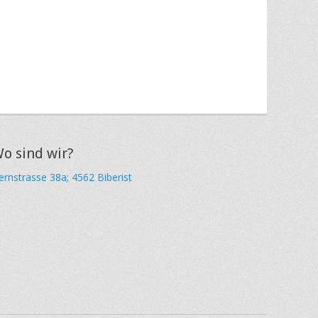
o sind wir?
ernstrasse 38a; 4562 Biberist