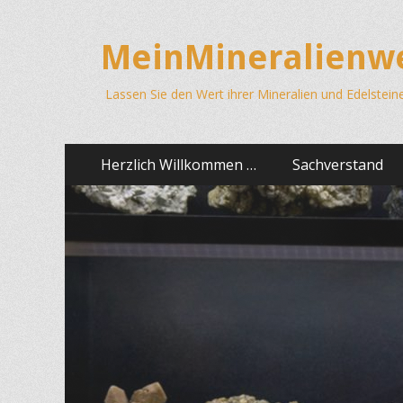
MeinMineralienwe
Lassen Sie den Wert ihrer Mineralien und Edelstein
Primäres
Springe
Herzlich Willkommen …
Sachverstand
zum
Menü
Inhalt