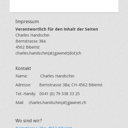
f
ö
e
f
n
f
Impressum
t
e
l
n
Verantwortlich für den Inhalt der Seiten
i
t
Charles Handschin
c
l
Bernstrasse 38a
h
i
4562 Biberist
t
c
charles.handschin(ät)gawnet(dot)ch
a
h
m
t
Kontakt
:
a
Name: Charles Handschin
n
m
a
:
Adresse: Bernstrasse 38a; CH-4562 Biberist
c
n
Tel.-Handy: 0041 (0) 79 338 33 25
h
a
a
c
Mail: charles.handschin(at)gawnet.ch
d
h
m
a
i
d
Wo sind wir?
n
m