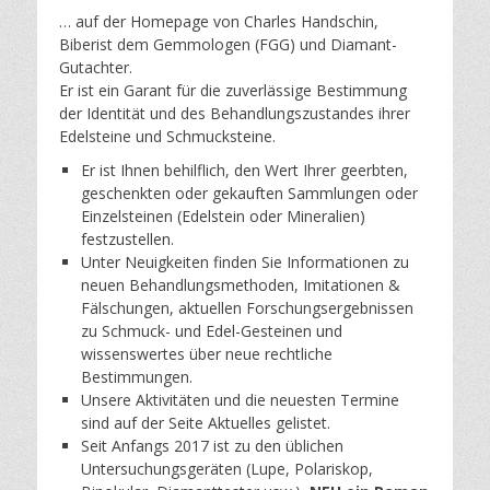
f
ö
… auf der Homepage von Charles Handschin,
e
f
Biberist dem Gemmologen (FGG) und Diamant-
n
f
Gutachter.
t
e
Er ist ein Garant für die zuverlässige Bestimmung
l
n
der Identität und des Behandlungszustandes ihrer
i
t
Edelsteine und Schmucksteine.
c
l
Er ist Ihnen behilflich, den Wert Ihrer geerbten,
h
i
geschenkten oder gekauften Sammlungen oder
t
c
Einzelsteinen (Edelstein oder Mineralien)
a
h
festzustellen.
m
t
Unter Neuigkeiten finden Sie Informationen zu
:
a
neuen Behandlungsmethoden, Imitationen &
n
m
Fälschungen, aktuellen Forschungsergebnissen
a
:
zu Schmuck- und Edel-Gesteinen und
c
n
wissenswertes über neue rechtliche
h
a
Bestimmungen.
a
c
Unsere Aktivitäten und die neuesten Termine
d
h
sind auf der Seite Aktuelles gelistet.
m
a
Seit Anfangs 2017 ist zu den üblichen
i
d
Untersuchungsgeräten (Lupe, Polariskop,
n
m