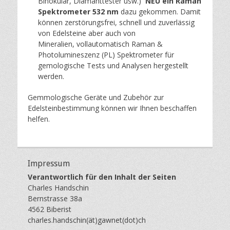
Binokular, Diamanttester usw.)
NEU ein Raman
i
Spektrometer 532 nm
dazu gekommen. Damit
n
können zerstörungsfrei, schnell und zuverlässig
von Edelsteine aber auch von
Mineralien, vollautomatisch Raman &
Photolumineszenz (PL) Spektrometer für
gemologische Tests und Analysen hergestellt
werden.
Gemmologische Geräte und Zubehör zur
Edelsteinbestimmung können wir Ihnen beschaffen
helfen.
Impressum
Verantwortlich für den Inhalt der Seiten
Charles Handschin
Bernstrasse 38a
4562 Biberist
charles.handschin(ät)gawnet(dot)ch